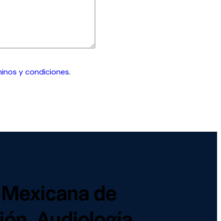
minos y condiciones
.
 Mexicana de
ón, Audiología,