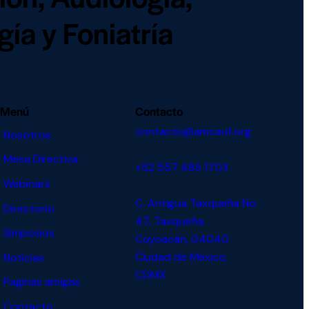
ía y Foniatría
Menú
Contacto
contacto@amcaof.org
Nosotros
Mesa Directiva
+52 557 485 1703
Webinars
C. Antigua Taxqueña No.
Directorio
47, Taxqueña,
Simposios
Coyoacán, 04040
Ciudad de México,
Noticias
CDMX
Paginas amigas
Contacto