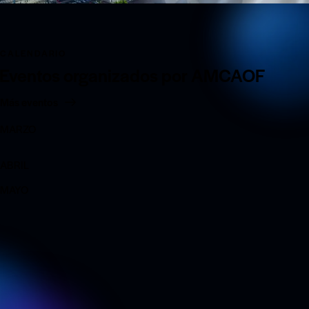
CALENDARIO
Eventos organizados por AMCAOF
Más eventos
MARZO
ABRIL
MAYO