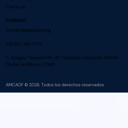
Contacto
Contacto
contacto@amcaof.org
+52 557 485 1703
C. Antigua Taxqueña No. 47, Taxqueña, Coyoacán, 04040
Ciudad de México, CDMX
AMCAOF
© 2026. Todos los derechos reservados.