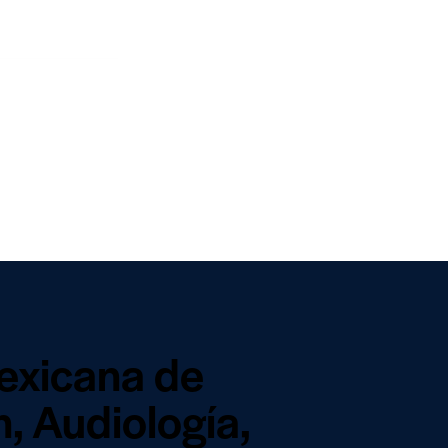
exicana de
, Audiología,