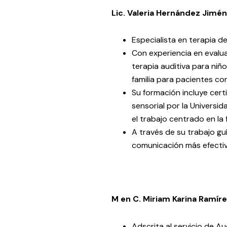
Lic. Valeria Hernández Jimé
Especialista en terapia de 
Con experiencia en evaluac
terapia auditiva para niñ
familia para pacientes co
Su formación incluye cert
sensorial por la Universi
el trabajo centrado en la f
A través de su trabajo guí
comunicación más efectiva
M en C. Miriam Karina Ramír
Adscrita al servicio de Au