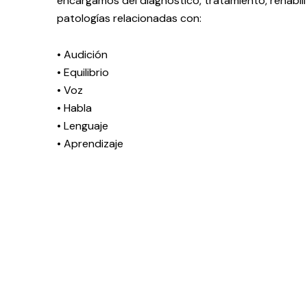
encargamos del diagnóstico, tratamiento, rehabili
patologías relacionadas con:
• Audición
• Equilibrio
• Voz
• Habla
• Lenguaje
• Aprendizaje