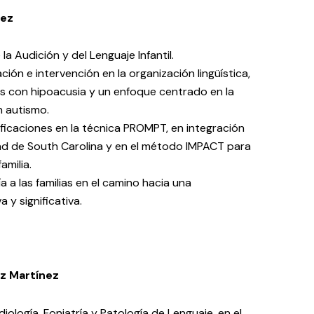
nez
la Audición y del Lenguaje Infantil.
ión e intervención en la organización lingüística,
os con hipoacusia y un enfoque centrado en la
n autismo.
ificaciones en la técnica PROMPT, en integración
dad de South Carolina y en el método IMPACT para
amilia.
a a las familias en el camino hacia una
 y significativa.
ez Martínez
diología, Foniatría y Patología de Lenguaje, en el