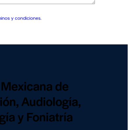
minos y condiciones
.
 Mexicana de
ón, Audiología,
ía y Foniatría