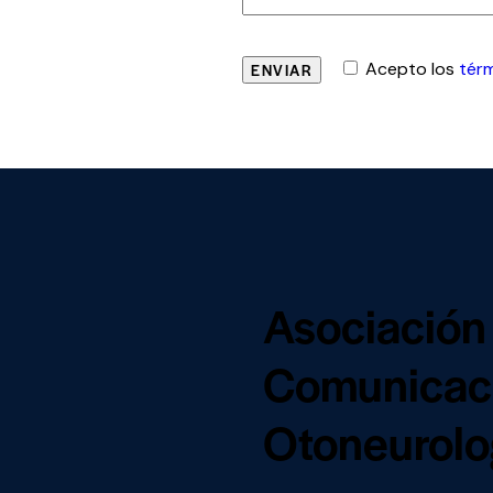
Acepto los
tér
Asociación
Comunicaci
Otoneurolog