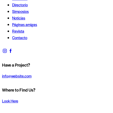
Directorio
Simposios
Simposios
Noticias
Noticias
Páginas amigas
Páginas amigas
Revista
Contacto
Revista
Contacto
Have a Project?
info@website.com
Where to Find Us?
Look Here