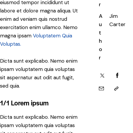
eiusmod tempor incididunt ut
r
labore et dolore magna aliqua. Ut
A
Jim
enim ad veniam quis nostrud
u
Carter
exercitation enim ullamco. Nemo
t
magna ipsam
Voluptatem Quia
h
Voluptas.
o
r
Dicta sunt explicabo. Nemo enim
ipsam voluptatem quia voluptas
sit aspernatur aut odit aut fugit,
sed quia.
1/1 Lorem ipsum
Dicta sunt explicabo. Nemo enim
ipsam voluptatem quia voluptas