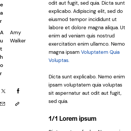
odit aut fugit, sed quia. Dicta sunt
e
explicabo. Adipiscing elit, sed do
a
eiusmod tempor incididunt ut
r
labore et dolore magna aliqua. Ut
A
Amy
enim ad veniam quis nostrud
u
Walker
exercitation enim ullamco. Nemo
t
magna ipsam
Voluptatem Quia
h
Voluptas.
o
r
Dicta sunt explicabo. Nemo enim
ipsam voluptatem quia voluptas
sit aspernatur aut odit aut fugit,
sed quia.
1/1 Lorem ipsum