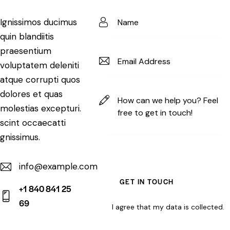
Ignissimos ducimus
quin blandiitis
praesentium
voluptatem deleniti
atque corrupti quos
dolores et quas
molestias excepturi.
scint occaecatti
gnissimus.
info@example.com
E-
+1 840 841 25
m
69
I agree that my data is
collected
.
Ph
ail:
on