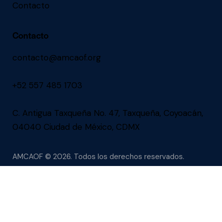
Contacto
Contacto
contacto@amcaof.org
+52 557 485 1703
C. Antigua Taxqueña No. 47, Taxqueña, Coyoacán,
04040 Ciudad de México, CDMX
AMCAOF
© 2026. Todos los derechos reservados.